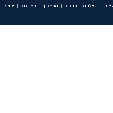
ייס
|
ריזאלטס
|
טסקטן
|
ספאטון
|
ספיד גרון
|
יוטיפרו 