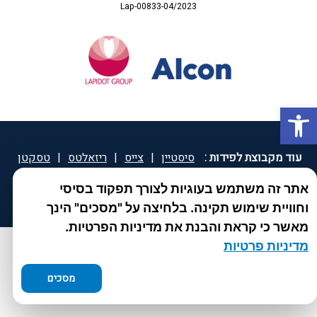
Lap-00833-04/2023
פתח סרגל נגישות
עוד מקבוצת לפידות :
סיסטיין
|
צייס
|
ריזאלטס
|
טסקטן
|
ספאטון
|
ספיד גרון
|
יוטיפרו פלוס
|
קוקידנט
|
®
אתר זה משתמש בעוגיות לצורך תפקוד בסיסי
DROPsept
וחוויית שימוש תקינה. בלחיצה על "מסכים" הינך
מאשר כי קראת והבנת את מדיניות הפרטיות.
מדיניות פרטיות
מסכים