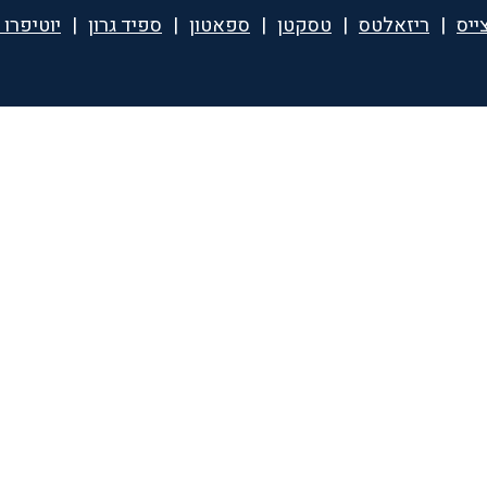
ייס
|
ריזאלטס
|
טסקטן
|
ספאטון
|
ספיד גרון
|
יוטיפרו 