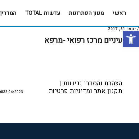
Skip
Skip
to
to
ראשי
מגוון הפתרונות
עדשות TOTAL
המדריך
footer
main
content
/
ינואר 31, 2017
פתח סרגל נגישות
שבע עיניים מרכז רפואי -מרפא
Foote
הצהרת והסדרי נגישות
תקנון אתר ומדיניות פרטיות
0833-04/2023