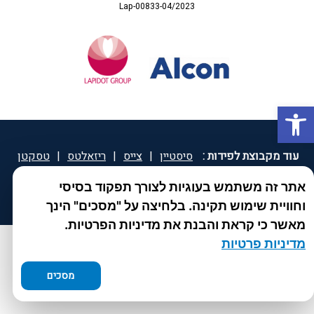
Lap-00833-04/2023
פתח סרגל נגישות
עוד מקבוצת לפידות :
סיסטיין
|
צייס
|
ריזאלטס
|
טסקטן
|
ספאטון
|
ספיד גרון
|
יוטיפרו פלוס
|
קוקידנט
|
®
אתר זה משתמש בעוגיות לצורך תפקוד בסיסי
DROPsept
וחוויית שימוש תקינה. בלחיצה על "מסכים" הינך
מאשר כי קראת והבנת את מדיניות הפרטיות.
מדיניות פרטיות
מסכים