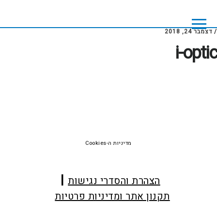
Skip
Skip
to
to
footer
main
/
דצמבר 24, 2018
content
i-optic
Foote
מדיניות ה-Cookies
הצהרת והסדרי נגישות
תקנון אתר ומדיניות פרטיות