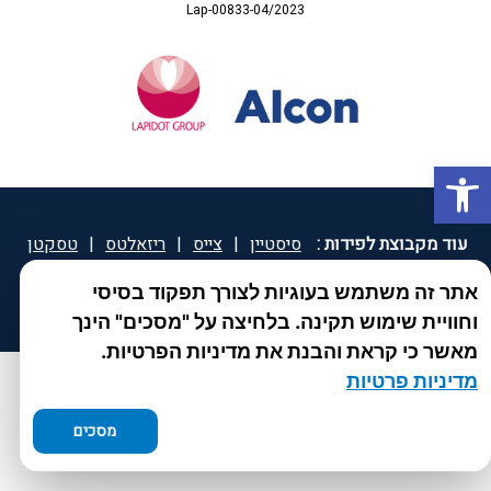
Lap-00833-04/2023
פתח סרגל נגישות
עוד מקבוצת לפידות :
סיסטיין
|
צייס
|
ריזאלטס
|
טסקטן
|
ספאטון
|
ספיד גרון
|
יוטיפרו פלוס
|
קוקידנט
|
®
אתר זה משתמש בעוגיות לצורך תפקוד בסיסי
DROPsept
וחוויית שימוש תקינה. בלחיצה על "מסכים" הינך
מאשר כי קראת והבנת את מדיניות הפרטיות.
מדיניות פרטיות
מסכים