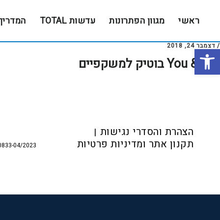
Skip
Skip
to
to
ראשי
מגוון הפתרונות
עדשות TOTAL
המדריך
footer
main
content
/
דצמבר 24, 2018
פתח סרגל נגישות
You & Eye בוטיק למשקפיים
Foote
הצהרת והסדרי נגישות
תקנון אתר ומדיניות פרטיות
0833-04/2023