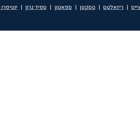
ייס
|
ריזאלטס
|
טסקטן
|
ספאטון
|
ספיד גרון
|
יוטיפרו 