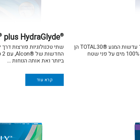
plus HydraGlyde
®
®
עדשות המגע שלא מרגישים בעיניים גם ביום ה130 עדשות המגע ®TOTAL30 הן
שתי טכנולוגיות פורצות דרך 
העדשות החודשיות, הראשונות והיחידות עם כמעט 100% מים על פני שטח
הח
ביותר ואת אותה הנוחות …
קרא עוד