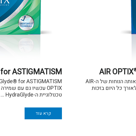
for ASTIGMATISM
AIR OPTIX
AIR OPTIX® plus HydraGlyde® MULTIFOCAL אותה הנוחות של ה-AIR
 לאורך כל היום בזכות
OPTIX עכשיו גם עם שמיר
טכנולוגיית ה-HydraGlyde …
קרא עוד