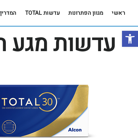
Skip
Skip
to
to
ראשי
מגוון הפתרונות
עדשות TOTAL
המדריך
footer
main
content
פתח סרגל נגישות
עדשות מגע ח