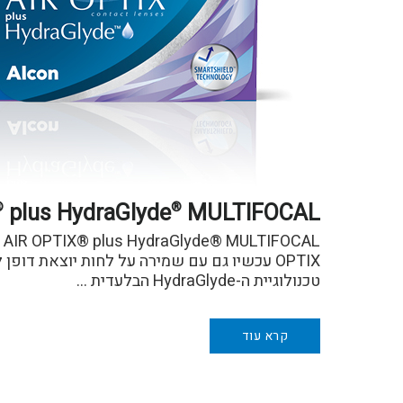
plus HydraGlyde
MULTIFOCAL
®
®
OPTIX עכשיו גם עם שמירה על לחות יוצאת דופן
טכנולוגיית ה-HydraGlyde הבלעדית …
קרא עוד