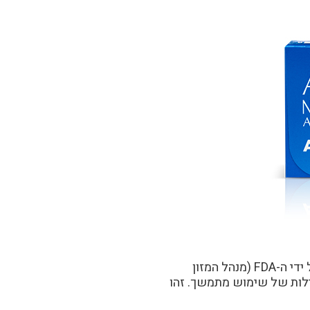
עדשות המגע Air Optix® Night&Day מאושרות על ידי ה-FDA (מנהל המזון
ות האמריקאי) לשימוש יומיומי ועד ל-30 לילות של שימוש מתמשך. זהו