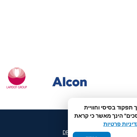
תפקוד בסיסי וחוויית
כים" הינך מאשר כי קראת
יניות פרטיות
®
פלוס
|
קוקידנט
|
DROPsept